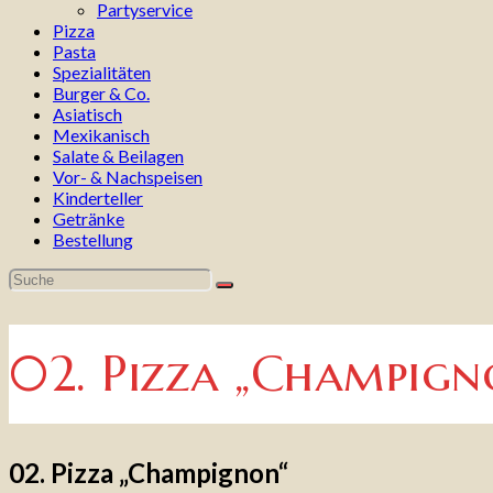
Partyservice
Pizza
Pasta
Spezialitäten
Burger & Co.
Asiatisch
Mexikanisch
Salate & Beilagen
Vor- & Nachspeisen
Kinderteller
Getränke
Bestellung
02. Pizza „Champign
02. Pizza „Champignon“