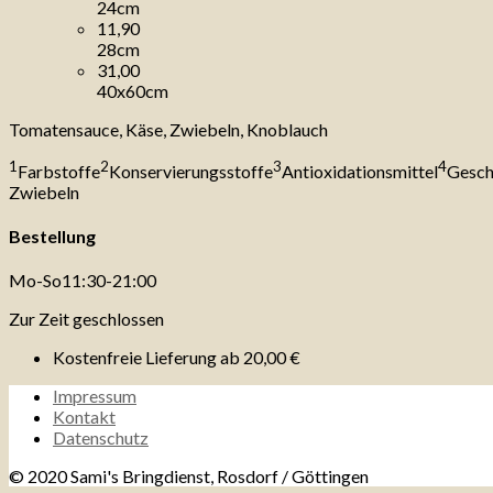
24cm
11,90
28cm
31,00
40x60cm
Tomatensauce, Käse, Zwiebeln, Knoblauch
1
2
3
4
Farbstoffe
Konservierungsstoffe
Antioxidationsmittel
Gesch
Zwiebeln
Bestellung
Mo-So
11:30-21:00
Zur Zeit geschlossen
Kostenfreie Lieferung ab
20,00 €
Impressum
Kontakt
Datenschutz
© 2020 Sami's Bringdienst, Rosdorf / Göttingen