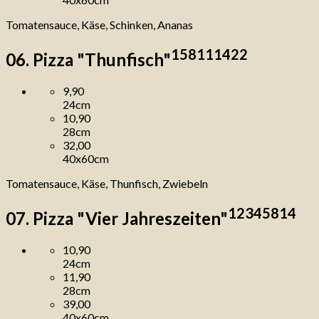
Tomatensauce, Käse, Schinken, Ananas
1
5
8
11
14
22
06. Pizza "Thunfisch"
9,90
24cm
10,90
28cm
32,00
40x60cm
Tomatensauce, Käse, Thunfisch, Zwiebeln
1
2
3
4
5
8
14
07. Pizza "Vier Jahreszeiten"
10,90
24cm
11,90
28cm
39,00
40x60cm