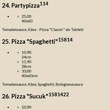
1
14
24. Partypizza
25,00
40x60
Tomatensauce, Käse - Pizza "Classic" als Tablett
1
5
8
14
25. Pizza "Spaghetti"
10,90
24cm
11,90
28cm
33,00
40x60cm
Tomatensauce, Käse, Spaghetti, Bolognesesauce
1
5
8
14
22
26. Pizza "Sucuk"
10,90