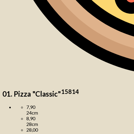
1
5
8
14
01. Pizza "Classic"
7,90
24cm
8,90
28cm
28,00