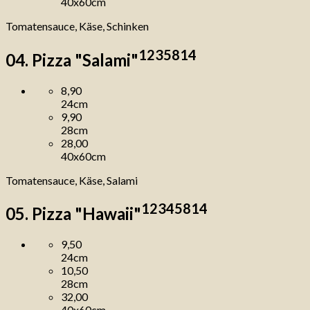
40x60cm
Tomatensauce, Käse, Schinken
1
2
3
5
8
14
04. Pizza "Salami"
8,90
24cm
9,90
28cm
28,00
40x60cm
Tomatensauce, Käse, Salami
1
2
3
4
5
8
14
05. Pizza "Hawaii"
9,50
24cm
10,50
28cm
32,00
40x60cm