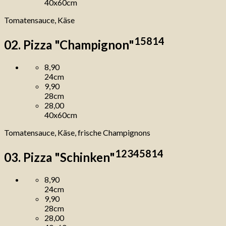
40x60cm
Tomatensauce, Käse
1
5
8
14
02. Pizza "Champignon"
8,90
24cm
9,90
28cm
28,00
40x60cm
Tomatensauce, Käse, frische Champignons
1
2
3
4
5
8
14
03. Pizza "Schinken"
8,90
24cm
9,90
28cm
28,00