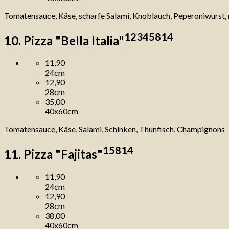
Tomatensauce, Käse, scharfe Salami, Knoblauch, Peperoniwurst, 
1
2
3
4
5
8
14
10. Pizza "Bella Italia"
11,90
24cm
12,90
28cm
35,00
40x60cm
Tomatensauce, Käse, Salami, Schinken, Thunfisch, Champignons
1
5
8
14
11. Pizza "Fajitas"
11,90
24cm
12,90
28cm
38,00
40x60cm