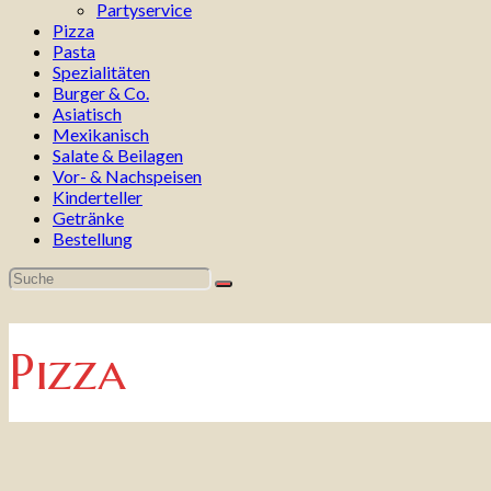
Partyservice
Pizza
Pasta
Spezialitäten
Burger & Co.
Asiatisch
Mexikanisch
Salate & Beilagen
Vor- & Nachspeisen
Kinderteller
Getränke
Bestellung
Pizza