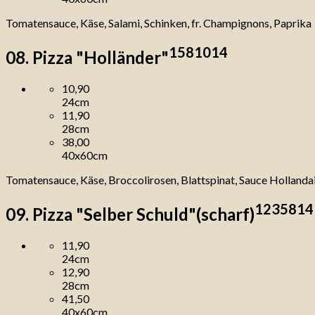
Tomatensauce, Käse, Salami, Schinken, fr. Champignons, Paprika
1
5
8
10
14
08. Pizza "Holländer"
10,90
24cm
11,90
28cm
38,00
40x60cm
Tomatensauce, Käse, Broccolirosen, Blattspinat, Sauce Hollanda
1
2
3
5
8
14
09. Pizza "Selber Schuld"(scharf)
11,90
24cm
12,90
28cm
41,50
40x60cm