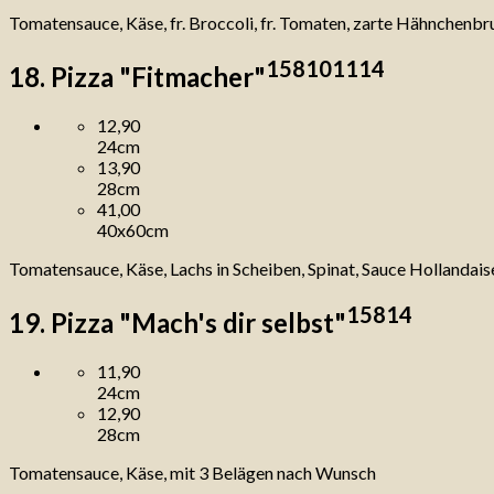
Tomatensauce, Käse, fr. Broccoli, fr. Tomaten, zarte Hähnchenbr
1
5
8
10
11
14
18. Pizza "Fitmacher"
12,90
24cm
13,90
28cm
41,00
40x60cm
Tomatensauce, Käse, Lachs in Scheiben, Spinat, Sauce Hollandais
1
5
8
14
19. Pizza "Mach's dir selbst"
11,90
24cm
12,90
28cm
Tomatensauce, Käse, mit 3 Belägen nach Wunsch