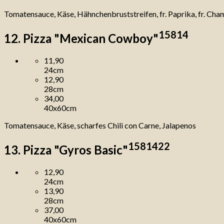
Tomatensauce, Käse, Hähnchenbruststreifen, fr. Paprika, fr. Ch
1
5
8
14
12. Pizza "Mexican Cowboy"
11,90
24cm
12,90
28cm
34,00
40x60cm
Tomatensauce, Käse, scharfes Chili con Carne, Jalapenos
1
5
8
14
22
13. Pizza "Gyros Basic"
12,90
24cm
13,90
28cm
37,00
40x60cm