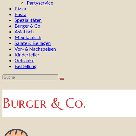
Partyservice
Pizza
Pasta
Spezialitäten
Burger & Co.
Asiatisch
Mexikanisch
Salate & Beilagen
Vor- & Nachspeisen
Kinderteller
Getränke
Bestellung
Burger & Co.