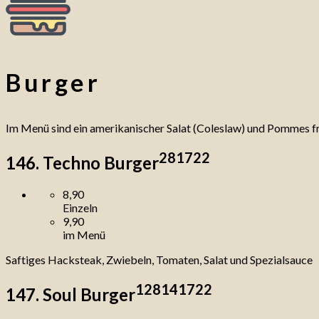
Burger
Im Menü sind ein amerikanischer Salat (Coleslaw) und Pommes fri
2
8
17
22
146. Techno Burger
8,90
Einzeln
9,90
im Menü
Saftiges Hacksteak, Zwiebeln, Tomaten, Salat und Spezialsauce
1
2
8
14
17
22
147. Soul Burger