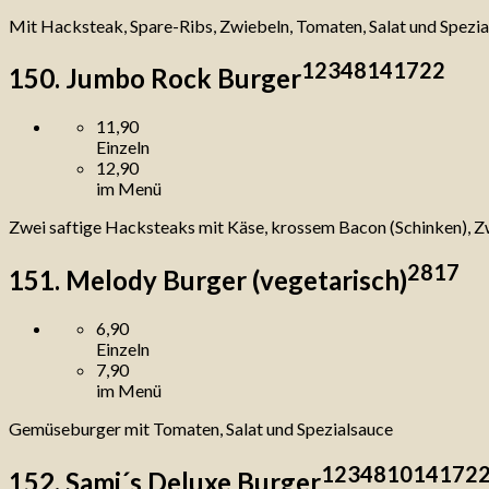
Mit Hacksteak, Spare-Ribs, Zwiebeln, Tomaten, Salat und Spezi
1
2
3
4
8
14
17
22
150. Jumbo Rock Burger
11,90
Einzeln
12,90
im Menü
Zwei saftige Hacksteaks mit Käse, krossem Bacon (Schinken), Zw
2
8
17
151. Melody Burger (vegetarisch)
6,90
Einzeln
7,90
im Menü
Gemüseburger mit Tomaten, Salat und Spezialsauce
1
2
3
4
8
10
14
17
2
152. Sami´s Deluxe Burger