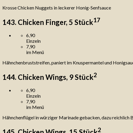
Krosse Chicken Nuggets in leckerer Honig-Senfsauce
17
143. Chicken Finger, 5 Stück
6,90
Einzeln
7,90
im Menü
Hähnchenbruststreifen, paniert im Knuspermantel und Honigsau
2
144. Chicken Wings, 9 Stück
6,90
Einzeln
7,90
im Menü
Hähnchenflügel in würziger Marinade gebacken, dazu reichlich
2
145. Chicken Wings, 15 Stück