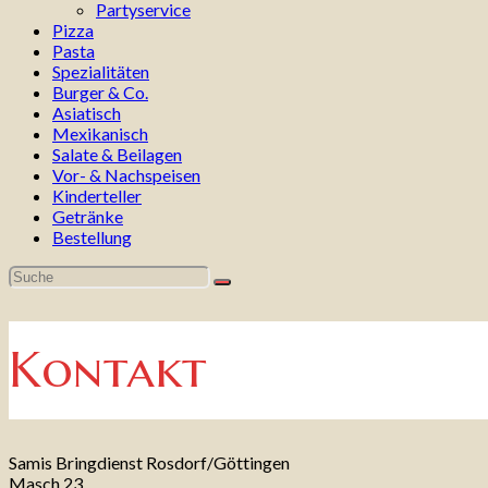
Partyservice
Pizza
Pasta
Spezialitäten
Burger & Co.
Asiatisch
Mexikanisch
Salate & Beilagen
Vor- & Nachspeisen
Kinderteller
Getränke
Bestellung
Kontakt
Samis Bringdienst Rosdorf/Göttingen
Masch 23