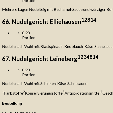
Portion
Mehrere Lagen Nudelteig mit Bechamel-Sauce und würziger Bol
1
2
8
14
66. Nudelgericht Elliehausen
8,90
Portion
Nudeln nach Wahl mit Blattspinat in Knoblauch-Käse-Sahnesauc
1
2
3
4
8
14
67. Nudelgericht Leineberg
8,90
Portion
Nudeln nach Wahl mit Schinken-Käse-Sahnesauce
1
2
3
4
Farbstoffe
Konservierungsstoffe
Antioxidationsmittel
Gesch
Bestellung