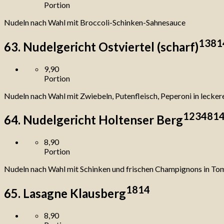
Portion
Nudeln nach Wahl mit Broccoli-Schinken-Sahnesauce
1
3
8
1
63. Nudelgericht Ostviertel (scharf)
9,90
Portion
Nudeln nach Wahl mit Zwiebeln, Putenfleisch, Peperoni in leck
1
2
3
4
8
1
64. Nudelgericht Holtenser Berg
8,90
Portion
Nudeln nach Wahl mit Schinken und frischen Champignons in T
1
8
14
65. Lasagne Klausberg
8,90