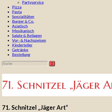
Partyservice
Pizza
Pasta
Spezialitäten
Burger & Co.
Asiatisch
Mexikanisch
Salate & Beilagen
Vor- & Nachspeisen
Kinderteller
Getränke
Bestellung
71. Schnitzel „Jäger A
71. Schnitzel „Jäger Art“