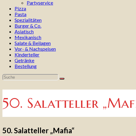
Partyservice
Pizza
Pasta
Spezialitäten
Burger & Co.
Asiatisch
Mexikanisch
Salate & Beilagen
Vor- & Nachspeisen
Kinderteller
Getränke
Bestellung
50. Salatteller „Maf
50. Salatteller „Mafia“