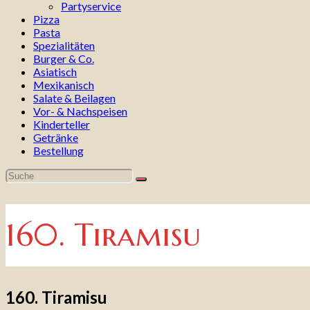
Partyservice
Pizza
Pasta
Spezialitäten
Burger & Co.
Asiatisch
Mexikanisch
Salate & Beilagen
Vor- & Nachspeisen
Kinderteller
Getränke
Bestellung
160. Tiramisu
160. Tiramisu