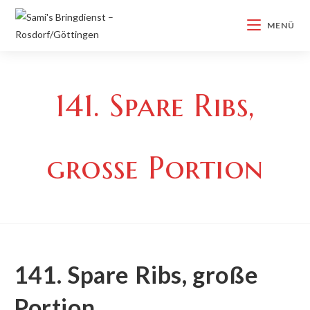
Zum
Inhalt
MENÜ
springen
141. Spare Ribs,
große Portion
141. Spare Ribs, große
Portion