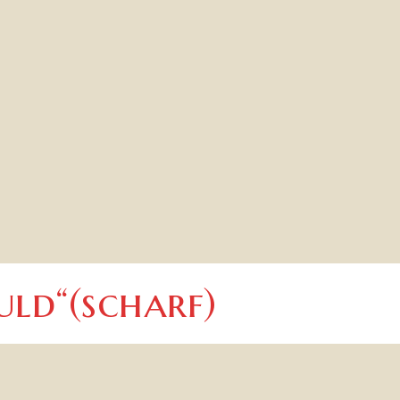
uld“(scharf)