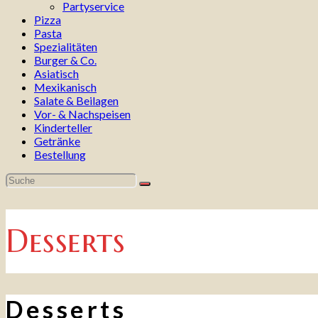
Partyservice
Pizza
Pasta
Spezialitäten
Burger & Co.
Asiatisch
Mexikanisch
Salate & Beilagen
Vor- & Nachspeisen
Kinderteller
Getränke
Bestellung
Desserts
Desserts